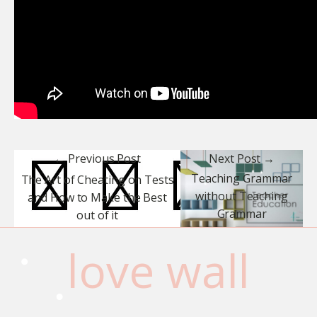
← Previous Post
Next Post →
Teaching Grammar
The Art of Cheating on Tests
without Teaching
and How to Make the Best
Grammar
out of it
love wall