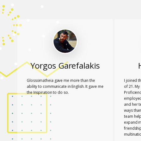
Yorgos Garefalakis
Glossomatheia gave me more than the
I joined 
ability to communicate in English. It gave me
of 21. My 
the Inspiration to do so.
Proficien
employed.
and her 
ways than
team hel
expand my
friendshi
multinati
know tha