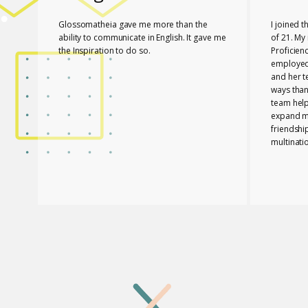
Glossomatheia gave me more than the
I joined 
ability to communicate in English. It gave me
of 21. My 
the Inspiration to do so.
Proficien
employed.
and her 
ways than
team hel
expand my
friendshi
multinati
know tha
played a 
PASSED T