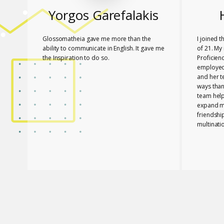
Yorgos Garefalakis
Glossomatheia gave me more than the
I joined 
ability to communicate in English. It gave me
of 21. My 
the Inspiration to do so.
Proficien
employed.
and her 
ways than
team hel
expand my
friendshi
multinati
know tha
played a 
PASSED T