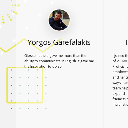
Yorgos Garefalakis
Glossomatheia gave me more than the
I joined 
ability to communicate in English. It gave me
of 21. My 
the Inspiration to do so.
Proficien
employed.
and her 
ways than
team hel
expand my
friendshi
multinati
know tha
played a 
PASSED T