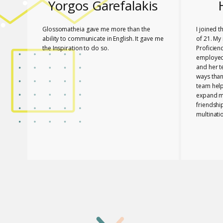
Yorgos Garefalakis
Glossomatheia gave me more than the
I joined 
ability to communicate in English. It gave me
of 21. My 
the Inspiration to do so.
Proficien
employed.
and her 
ways than
team hel
expand my
friendshi
multinati
know tha
played a 
PASSED T