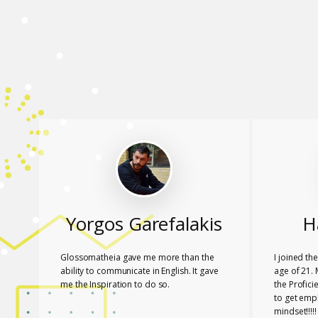
Yorgos Garefalakis
H
Glossomatheia gave me more than the
I joined t
ability to communicate in English. It gave
age of 21. 
me the Inspiration to do so.
the Profic
to get emp
mindset!!!