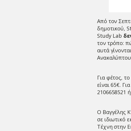
Από τον Σεπτ
δημοτικού, S
Study Lab
δε
τον τρόπο: 
αυτά γίνοντα
Ανακαλύπτουμ
Για φέτος, τ
είναι 65€. Γι
2106658521 
Ο Βαγγέλης Κ
σε ιδιωτικό 
Τέχνη στην Ε