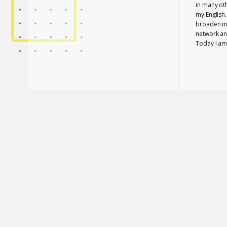
in many ot
my English
broaden m
network and
Today I am
company in
Glossomath
role for my
PROFICIEN