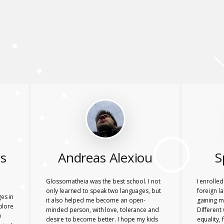
s
Andreas Alexiou
S
Glossomatheia was the best school. I not
I enrolle
only learned to speak two languages, but
foreign l
es in
it also helped me become an open-
gaining m
plore
minded person, with love, tolerance and
Different
e
desire to become better. I hope my kids
equality, 