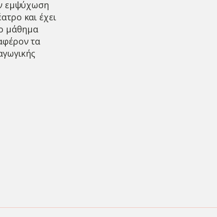
ην εμψύχωση
ατρο και έχει
το μάθημα
αφέρον τα
αγωγικής