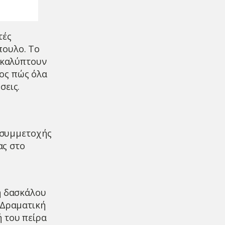
τές
πουλο. To
νακαλύπτουν
ος πώς όλα
σεις.
ς συμμετοχής
ας στο
η δασκάλου
«Δραματική
ή του πείρα