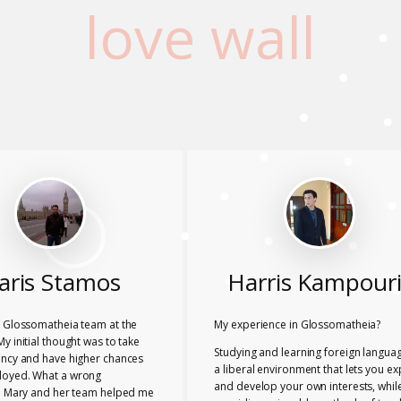
love wall
aris Stamos
Harris Kampouri
he Glossomatheia team at the
My experience in Glossomatheia?
My initial thought was to take
Studying and learning foreign languag
iency and have higher chances
a liberal environment that lets you ex
loyed. What a wrong
and develop your own interests, whil
!! Mary and her team helped me