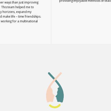
providing enjoyable methods of teac
her ways than just improving
. This team helped me to
y horizons, expand my
 make life – time friendships.
 working for a multinational
 London and I know that
eia experience played a key
 progress. YES, I PASSED THE
CY!