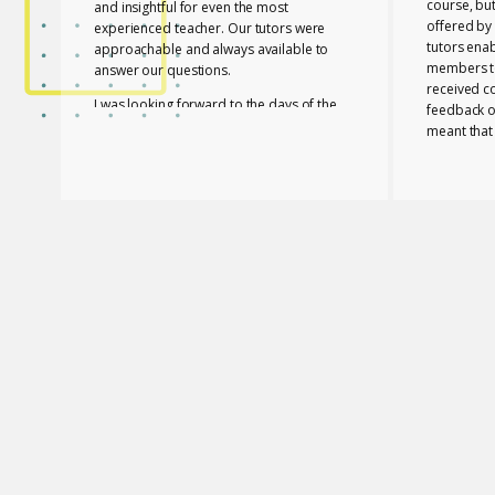
course, bu
and insightful for even the most
offered by 
experienced teacher. Our tutors were
tutors ena
approachable and always available to
members to
answer our questions.
received c
I was looking forward to the days of the
feedback o
course to learn with friends in a fun way!
meant that
progress a
I feel lucky that Mary and Mark shared
needed to 
their expertise with us! They are two
with a whol
remarkable and inspiring professionals,
and materia
but above all caring people!
Members of
I definitely recommend the course to any
and contri
teacher who is interested in improving
atmosphere.
their skills whether experienced or not!
Glossomath
have under