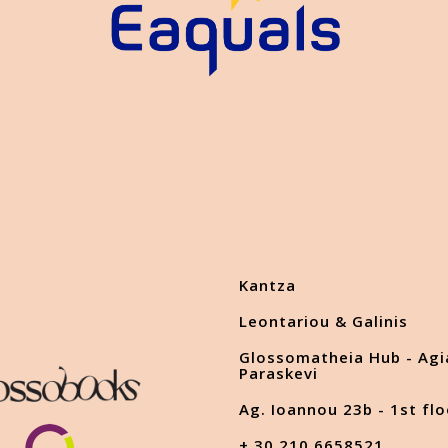
Kantza
Leontariou & Galinis
Glossomatheia Hub - Agi
Paraskevi
Ag. Ioannou 23b - 1st flo
+ 30 210 6658521