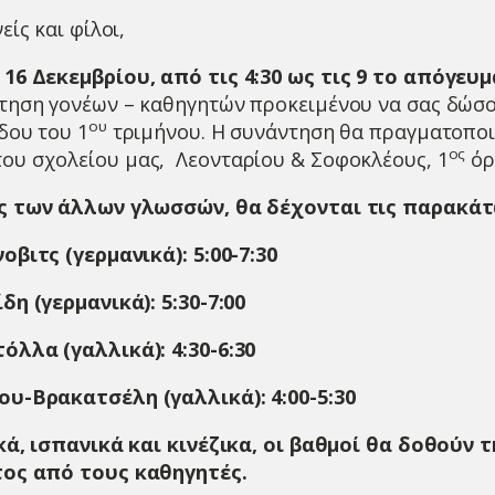
ίς και φίλοι,
16 Δεκεμβρίου, από τις 4:30 ως τις 9 το απόγευμ
τηση γονέων – καθηγητών προκειμένου να σας δώσ
ου
δου του 1
τριμήνου. Η συνάντηση θα πραγματοποι
ος
ου σχολείου μας, Λεονταρίου & Σοφοκλέους, 1
όρ
ς των άλλων γλωσσών, θα δέχονται τις παρακάτ
οβιτς (γερμανικά): 5:00-7:30
δη (γερμανικά): 5:30-7:00
λλα (γαλλικά): 4:30-6:30
υ-Βρακατσέλη (γαλλικά): 4:00-5:30
κά, ισπανικά και κινέζικα, οι βαθμοί θα δοθούν 
ος από τους καθηγητές.