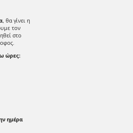
α
, θα γίνει η
ουμε τον
ηθεί στο
οφος.
ω ώρες:
την ημέρα