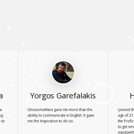
a
Yorgos Garefalakis
H
a
Glossomatheia gave me more than the
I joined 
ng
ability to communicate in English. It gave
age of 21.
 to
me the Inspiration to do so.
the Profi
to get em
mindset!!