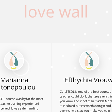
love wall
Marianna
Efthychia Vrouv
tonopoulou
CertTESOL is one of the best courses 
teacher could do. It changes everythi
SOL course was by far the most
you know and if not then it adds More
eacher training experience I
it. It is hard but it’s worth doing it and
eceived. It was a demanding
every single step you make you gain