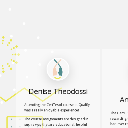
Denise Theodossi
An
Attending the CertTesol course at Qualify
was a really enjoyable experience!
The CertTE
rewarding t
The course assignments are designed in
had ever r
such a way that are educational, helpful