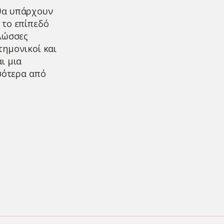
 θα υπάρχουν
 το επίπεδό
Γλώσσες
στημονικοί και
ι μια
σσότερα από