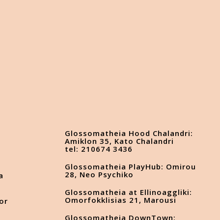
Glossomatheia Hood Chalandri:
Amiklon 35, Kato Chalandri
tel: 210674 3436
Glossomatheia PlayHub: Omirou
28, Neo Psychiko
a
Glossomatheia at Ellinoaggliki:
Omorfokklisias 21, Marousi
or
Glossomatheia DownTown: