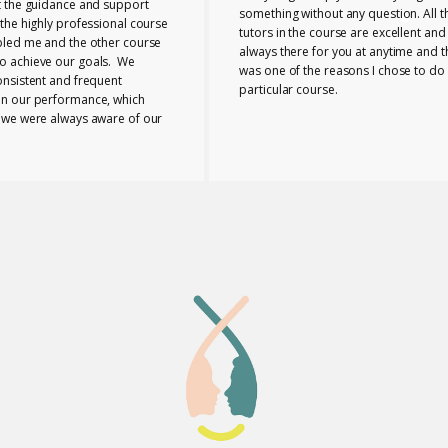
t the guidance and support
something without any question. All t
the highly professional course
tutors in the course are excellent and
bled me and the other course
always there for you at anytime and t
 achieve our goals. We
was one of the reasons I chose to do 
onsistent and frequent
particular course.
n our performance, which
 we were always aware of our
nd any necessary changes we
make. The tutors provided us
e range of useful ideas, tools
ls to teach effectively.
 the course bonded closely
buted to the supportive
 I can honestly say that
eia Lab was a perfect place to
taken this course.