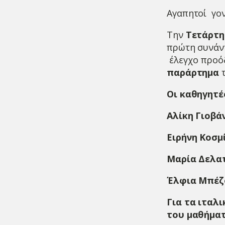
Αγαπητοί γονε
Την
Τετάρτη 
πρώτη συνάν
έλεγχο προό
παράρτημα
τ
Οι καθηγητέ
Αλίκη Γιοβάν
Ειρήνη Κοσμί
Μαρία Δελατό
Έλφια Μπέζο
Για τα ιταλι
του μαθήματ