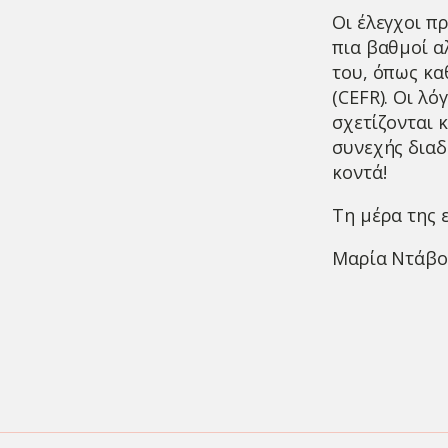
Οι έλεγχοι π
πια βαθμοί α
του, όπως κα
(CEFR). Οι λό
σχετίζονται 
συνεχής διαδ
κοντά!
Τη μέρα της 
Μαρία Ντάβ