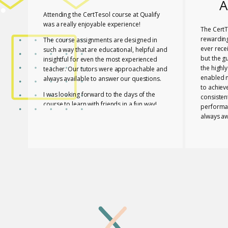
A
Attending the CertTesol course at Qualify
was a really enjoyable experience!
The CertT
rewarding
The course assignments are designed in
ever rece
such a way that are educational, helpful and
but the g
insightful for even the most experienced
the highl
teacher. Our tutors were approachable and
enabled 
always available to answer our questions.
to achiev
I was looking forward to the days of the
consisten
course to learn with friends in a fun way!
performa
always aw
I feel lucky that Mary and Mark shared their
necessar
expertise with us! They are two remarkable
The tutor
and inspiring professionals, but above all
of useful
caring people!
effective
I definitely recommend the course to any
closely a
teacher who is interested in improving their
atmospher
skills whether experienced or not!
Glossomat
have unde