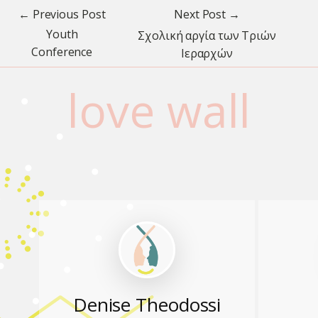
← Previous Post
Next Post →
Youth
Σχολική αργία των Τριών
Conference
Ιεραρχών
love wall
Denise Theodossi